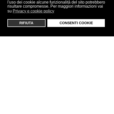
l'uso dei cookie alcune funzionalità del sito potrebbero
Noi di Dolce Tuscia ci impegniamo ogni giorno per
risultare compromesse. Per maggiori informazioni vai
esaltare il piacere del palato e quello di una vita
su
Privacy e cookie policy
sana e appagante. In puro stile italiano.
RIFIUTA
CONSENTI COOKIE
I NOSTRI PRODOTTI
Li prepariamo con cura nel nostro laboratorio, sono
artigianali, belli da vedere, profumati e colorati.
Senza glutine o senza lattosio, fatti con materie
prime d’eccellenza e con tutta la passione che
abbiamo.
Sono i nostri dolci e sono tutti buonissimi.
Torte, prodotti da forno a base di pasta frolla,