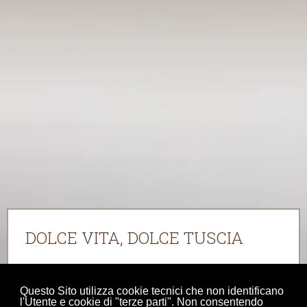
DOLCE VITA, DOLCE TUSCIA
L’Italia è la patria della Dolce Vita, quella che fa
vivere ogni momento con curiosità, apprezzare le
Questo Sito utilizza cookie tecnici che non identificano
piccole cose, cercare il piacere in ogni dettaglio.
l'Utente e cookie di "terze parti". Non consentendo
E godersi un dolce di alta pasticceria, naturalmente.