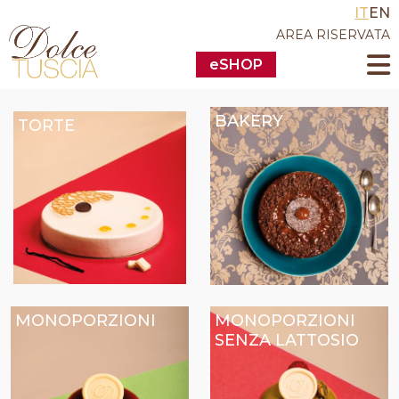
IT
EN
AREA RISERVATA
eSHOP
BAKERY
TORTE
MONOPORZIONI
MONOPORZIONI
SENZA LATTOSIO